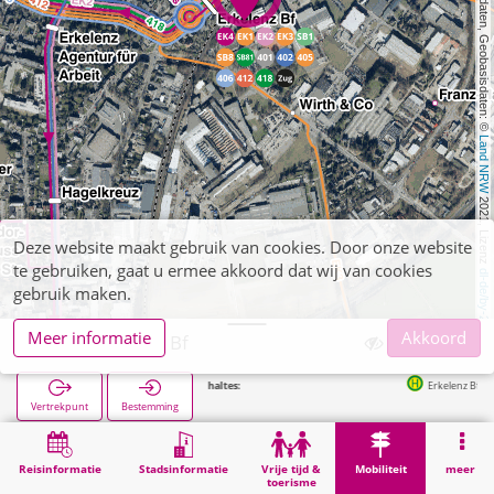
, Kartendaten, Geobasisdaten: © 
Land NRW
 2021, Lizenz 
Deze website maakt gebruik van cookies. Door onze website
te gebruiken, gaat u ermee akkoord dat wij van cookies
dl-de/by-2-0
gebruik maken.
Meer informatie
Akkoord
Erkelenz, P+R Bf
Volgende haltes:
Erkelenz Bf in 45m
Vertrekpunt
Bestemming
Start
Mobiliteit
P+R
Erkelenz, P+R Bf
Reisinformatie
Stadsinformatie
Vrije tijd &
Mobiliteit
meer
toerisme