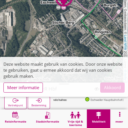
, Kartendaten, Geobasisdaten: © 
Land NRW
 2021, Lizenz 
Deze website maakt gebruik van cookies. Door onze website
te gebruiken, gaat u ermee akkoord dat wij van cookies
dl-de/by-2-0
gebruik maken.
Meer informatie
Akkoord
Eschweiler, P+R Hbf
Volgende haltes:
Eschweiler Hauptbahnhof (Bus) in 33m
Vertrekpunt
Bestemming
Start
Mobiliteit
P+R
Eschweiler, P+R Hbf
Reisinformatie
Stadsinformatie
Vrije tijd &
Mobiliteit
meer
toerisme