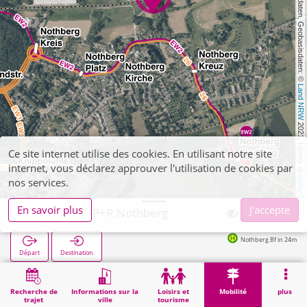
, Kartendaten, Geobasisdaten: © 
Land NRW
 2021, Lizenz 
Ce site internet utilise des cookies. En utilisant notre site
internet, vous déclarez approuver l'utilisation de cookies par
dl-de/by-2-0
nos services.
En savoir plus
J'accepte
Eschweiler, P+R Nothberg
Nothberg Bf in 24m
Départ
Destination
Démarrage
Mobilité
P+R
Eschweiler, P+R Nothberg
Recherche de
Informations sur la
Loisirs et
Mobilité
plus
trajet
ville
tourisme