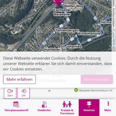
, Kartendaten, Geobasisdaten: © 
Land NRW
 2021, Lizenz 
Diese Webseite verwendet Cookies. Durch die Nutzung
unserer Webseite erklären Sie sich damit einverstanden, dass
dl-de/by-2-0
wir Cookies einsetzen.
Mehr erfahren
Einverstanden
Eschweiler, P+R Weisweiler
Weisweiler Bahnhof (Bus) in 54m
Start
Ziel
Start
Mobilität
P+R
Eschweiler, P+R Weisweiler
Fahrplanauskunft
Stadtinfos
Freizeit &
Mobilität
Mehr
Tourismus