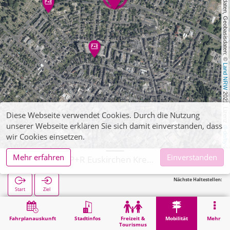
, Kartendaten, Geobasisdaten: © 
Land NRW
 2021, Lizenz 
Diese Webseite verwendet Cookies. Durch die Nutzung
unserer Webseite erklären Sie sich damit einverstanden, dass
dl-de/by-2-0
wir Cookies einsetzen.
Mehr erfahren
Einverstanden
Euskirchen, P+R Euskirchen Kreisverwaltung
Nächste Haltestellen:
Start
Ziel
Start
Mobilität
P+R
Euskirchen, P+R Euskirchen Kreisverwaltung
Fahrplanauskunft
Stadtinfos
Freizeit &
Mobilität
Mehr
Tourismus