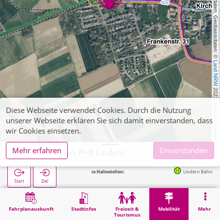
, Kartendaten, Geobasisdaten: © 
Land NRW
 2021, Lizenz 
Diese Webseite verwendet Cookies. Durch die Nutzung
unserer Webseite erklären Sie sich damit einverstanden, dass
dl-de/by-2-0
wir Cookies einsetzen.
Mehr erfahren
Einverstanden
Geilenkirchen, P+R Lindern
Nächste Haltestellen:
Lindern Bahnhof (Bus) in 65m
Start
Ziel
Start
Mobilität
P+R
Geilenkirchen, P+R Lindern
Fahrplanauskunft
Stadtinfos
Freizeit &
Mobilität
Mehr
Tourismus