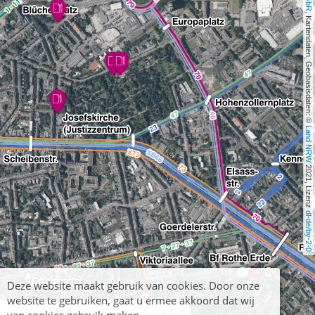
, Kartendaten, Geobasisdaten: © 
Land NRW
 2021, Lizenz 
dl-de/by-2-0
Deze website maakt gebruik van cookies. Door onze
website te gebruiken, gaat u ermee akkoord dat wij