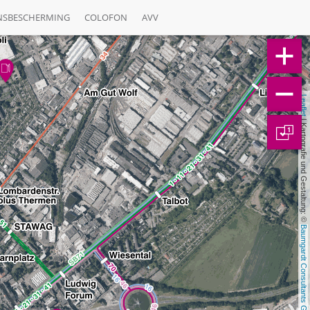
NSBESCHERMING
COLOFON
AVV
Leaflet
 | Kartografie und Gestaltung: © 
1
Baumgardt Consultants GbR