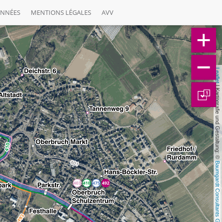
ONNÉES
MENTIONS LÉGALES
AVV
Leaflet
 | Kartografie und Gestaltung: © 
1
Baumgardt Consultants GbR