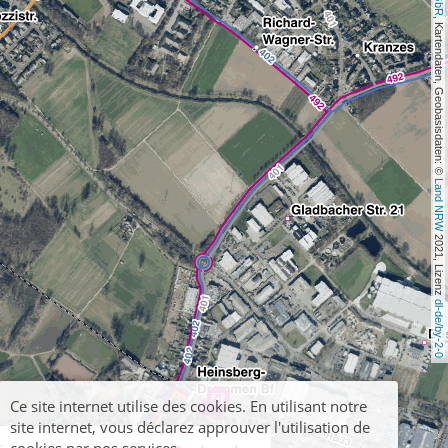
, Kartendaten, Geobasisdaten: © 
Land NRW
 2021, Lizenz 
dl-de/by-2-0
Ce site internet utilise des cookies. En utilisant notre
site internet, vous déclarez approuver l'utilisation de