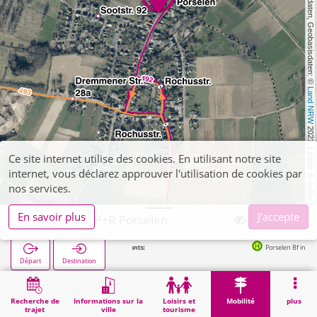
, Kartendaten, Geobasisdaten: © 
Land NRW
 2021, Lizenz 
Ce site internet utilise des cookies. En utilisant notre site
internet, vous déclarez approuver l'utilisation de cookies par
dl-de/by-2-0
nos services.
En savoir plus
J'accepte
Heinsberg, P+R Porselen
Arrêts suivants:
Porselen Bf in 80m
Départ
Destination
Démarrage
Mobilité
P+R
Heinsberg, P+R Porselen
Recherche de
Informations sur la
Loisirs et
Mobilité
plus
trajet
ville
tourisme