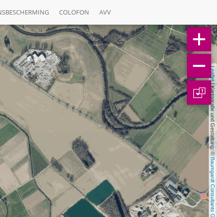
NSBESCHERMING
COLOFON
AVV
Leaflet
 | Kartografie und Gestaltung: © 
1
Baumgardt Consultants GbR