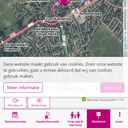
, Kartendaten, Geobasisdaten: © 
Land NRW
 2021, Lizenz 
Deze website maakt gebruik van cookies. Door onze website
te gebruiken, gaat u ermee akkoord dat wij van cookies
dl-de/by-2-0
gebruik maken.
Meer informatie
Akkoord
Herzogenrath, P+R Alt-Merkstein
Merkstein Hauptstraße in 17m
Vertrekpunt
Bestemming
Start
Mobiliteit
P+R
Herzogenrath, P+R Alt-Merkstein
Reisinformatie
Stadsinformatie
Vrije tijd &
Mobiliteit
meer
toerisme