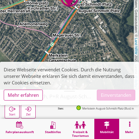
, Kartendaten, Geobasisdaten: © 
Land NRW
 2021, Lizenz 
Diese Webseite verwendet Cookies. Durch die Nutzung
unserer Webseite erklären Sie sich damit einverstanden, dass
dl-de/by-2-0
wir Cookies einsetzen.
Mehr erfahren
Einverstanden
Herzogenrath, P+R August-Schmidt-Platz
Merkstein August-Schmidt-Platz (Bus) in 20m
Start
Ziel
Start
Mobilität
P+R
Herzogenrath, P+R August-Schmidt-Platz
Fahrplanauskunft
Stadtinfos
Freizeit &
Mobilität
Mehr
Tourismus