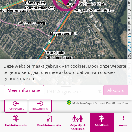
, Kartendaten, Geobasisdaten: © 
Land NRW
 2021, Lizenz 
Deze website maakt gebruik van cookies. Door onze website
te gebruiken, gaat u ermee akkoord dat wij van cookies
dl-de/by-2-0
gebruik maken.
Meer informatie
Akkoord
Herzogenrath, P+R August-Schmidt-Platz
Merkstein August-Schmidt-Platz (Bus) in 20m
Vertrekpunt
Bestemming
Start
Mobiliteit
P+R
Herzogenrath, P+R August-Schmidt-Platz
Reisinformatie
Stadsinformatie
Vrije tijd &
Mobiliteit
meer
toerisme