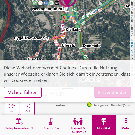
, Kartendaten, Geobasisdaten: © 
Land NRW
 2021, Lizenz 
Diese Webseite verwendet Cookies. Durch die Nutzung
unserer Webseite erklären Sie sich damit einverstanden, dass
dl-de/by-2-0
wir Cookies einsetzen.
Mehr erfahren
Einverstanden
Herzogenrath, P+R Bf
Herzogenrath Bahnhof (Bus) in 134m
Start
Ziel
Start
Mobilität
P+R
Herzogenrath, P+R Bf
Fahrplanauskunft
Stadtinfos
Freizeit &
Mobilität
Mehr
Tourismus