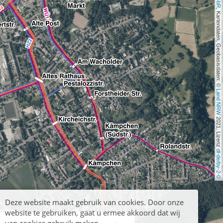
, Kartendaten, Geobasisdaten: © 
Land NRW
 2021, Lizenz 
dl-de/by-2-0
Deze website maakt gebruik van cookies. Door onze
website te gebruiken, gaat u ermee akkoord dat wij