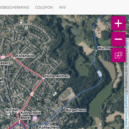
NSBESCHERMING
COLOFON
AVV
Leaflet
 | Kartografie und Gestaltung: © 
1
Baumgardt Consultants GbR