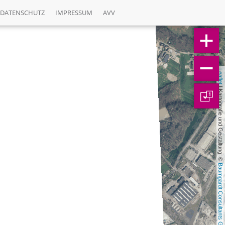
DATENSCHUTZ
IMPRESSUM
AVV
Leaflet
 | Kartografie und Gestaltung: © 
1
Baumgardt Consultants GbR