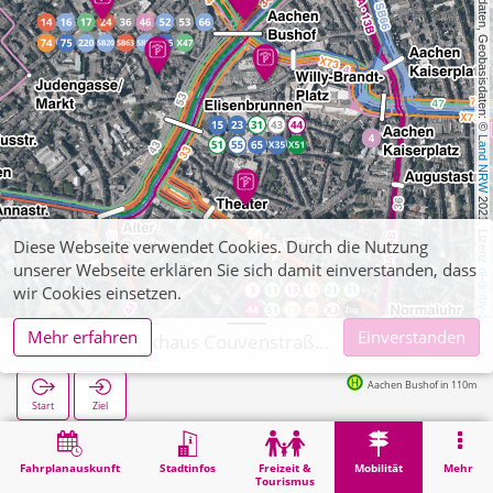
, Kartendaten, Geobasisdaten: © 
Land NRW
 2021, Lizenz 
Diese Webseite verwendet Cookies. Durch die Nutzung
unserer Webseite erklären Sie sich damit einverstanden, dass
dl-de/by-2-0
wir Cookies einsetzen.
Mehr erfahren
Einverstanden
Aachen. Parkhaus Couvenstraße (APAG)
Aachen Bushof in 110m
Start
Ziel
Start
Mobilität
APAG-Parkhäuser
Aachen. Parkhaus Couvenstraße (APAG)
Fahrplanauskunft
Stadtinfos
Freizeit &
Mobilität
Mehr
Tourismus