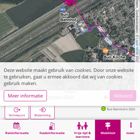
, Kartendaten, Geobasisdaten: © 
Land NRW
 2021, Lizenz 
Deze website maakt gebruik van cookies. Door onze website
te gebruiken, gaat u ermee akkoord dat wij van cookies
dl-de/by-2-0
gebruik maken.
Meer informatie
Akkoord
Kerpen, P+R Kerpen-Buir
Buir Bahnhof in 252m
Vertrekpunt
Bestemming
Start
Mobiliteit
P+R
Kerpen, P+R Kerpen-Buir
Reisinformatie
Stadsinformatie
Vrije tijd &
Mobiliteit
meer
toerisme