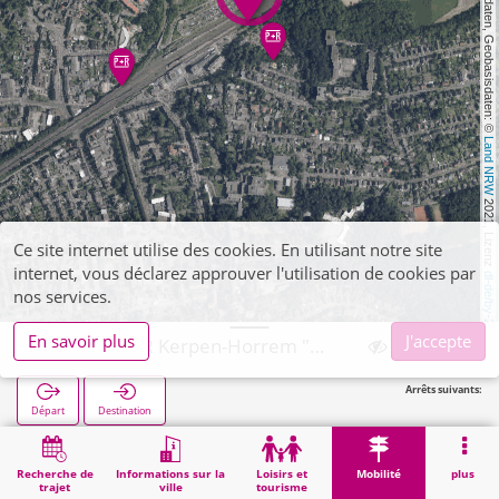
, Kartendaten, Geobasisdaten: © 
Land NRW
 2021, Lizenz 
Ce site internet utilise des cookies. En utilisant notre site
internet, vous déclarez approuver l'utilisation de cookies par
dl-de/by-2-0
nos services.
En savoir plus
J'accepte
Kerpen, P+R Kerpen-Horrem "Am Meisenberg"
Arrêts suivants:
Départ
Destination
Démarrage
Mobilité
P+R
Kerpen, P+R Kerpen-Horrem "Am Meisenberg"
Recherche de
Informations sur la
Loisirs et
Mobilité
plus
trajet
ville
tourisme