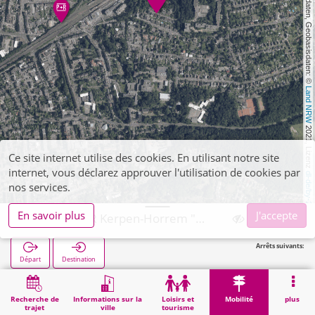
, Kartendaten, Geobasisdaten: © 
Land NRW
 2021, Lizenz 
Ce site internet utilise des cookies. En utilisant notre site
internet, vous déclarez approuver l'utilisation de cookies par
dl-de/by-2-0
nos services.
En savoir plus
J'accepte
Kerpen, P+R Kerpen-Horrem "Oskar-Straus-Straße"
Arrêts suivants:
Départ
Destination
Démarrage
Mobilité
P+R
Kerpen, P+R Kerpen-Horrem "Oskar-Straus-Straße"
Recherche de
Informations sur la
Loisirs et
Mobilité
plus
trajet
ville
tourisme