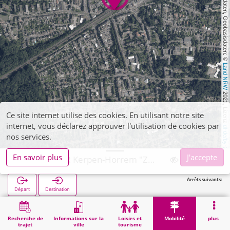
, Kartendaten, Geobasisdaten: © 
Land NRW
 2021, Lizenz 
Ce site internet utilise des cookies. En utilisant notre site
internet, vous déclarez approuver l'utilisation de cookies par
dl-de/by-2-0
nos services.
En savoir plus
J'accepte
Kerpen, P+R Kerpen-Horrem "Zum Werhahn"
Arrêts suivants:
Départ
Destination
Démarrage
Mobilité
P+R
Kerpen, P+R Kerpen-Horrem "Zum Werhahn"
Recherche de
Informations sur la
Loisirs et
Mobilité
plus
trajet
ville
tourisme