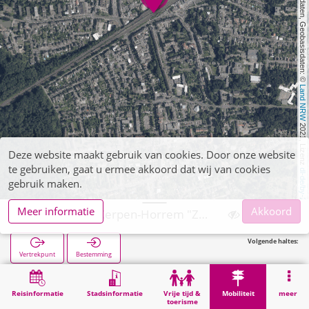
, Kartendaten, Geobasisdaten: © 
Land NRW
 2021, Lizenz 
Deze website maakt gebruik van cookies. Door onze website
te gebruiken, gaat u ermee akkoord dat wij van cookies
dl-de/by-2-0
gebruik maken.
Meer informatie
Akkoord
Kerpen, P+R Kerpen-Horrem "Zum Werhahn"
Volgende haltes:
Vertrekpunt
Bestemming
Start
Mobiliteit
P+R
Kerpen, P+R Kerpen-Horrem "Zum Werhahn"
Reisinformatie
Stadsinformatie
Vrije tijd &
Mobiliteit
meer
toerisme