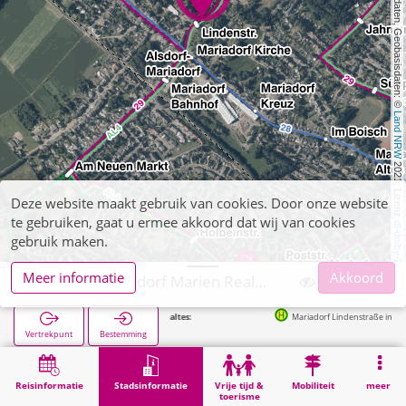
, Kartendaten, Geobasisdaten: © 
Land NRW
 2021, Lizenz 
Deze website maakt gebruik van cookies. Door onze website
te gebruiken, gaat u ermee akkoord dat wij van cookies
dl-de/by-2-0
gebruik maken.
Meer informatie
Akkoord
Alsdorf, Mariadorf Marien Realschule
Mariadorf Lindenstraße in 104m
Vertrekpunt
Bestemming
Start
Stadsinformatie
Opleiding
Alsdorf, Mariadorf Marien Realschule
Reisinformatie
Stadsinformatie
Vrije tijd &
Mobiliteit
meer
toerisme