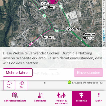
, Kartendaten, Geobasisdaten: © 
Land NRW
 2021, Lizenz 
Diese Webseite verwendet Cookies. Durch die Nutzung
unserer Webseite erklären Sie sich damit einverstanden, dass
dl-de/by-2-0
wir Cookies einsetzen.
Mehr erfahren
Einverstanden
Kreuzau, Bf P+R Feldstraße
Kreuzau Bahnhof (Bus) in 130m
Start
Ziel
Start
Mobilität
P+R
Kreuzau, Bf P+R Feldstraße
Fahrplanauskunft
Stadtinfos
Freizeit &
Mobilität
Mehr
Tourismus