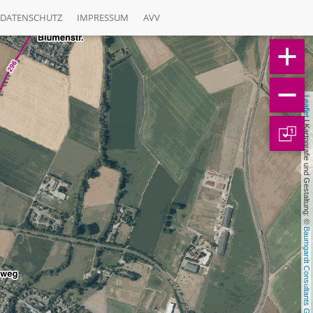
DATENSCHUTZ
IMPRESSUM
AVV
Leaflet
 | Kartografie und Gestaltung: © 
1
Baumgardt Consultants GbR