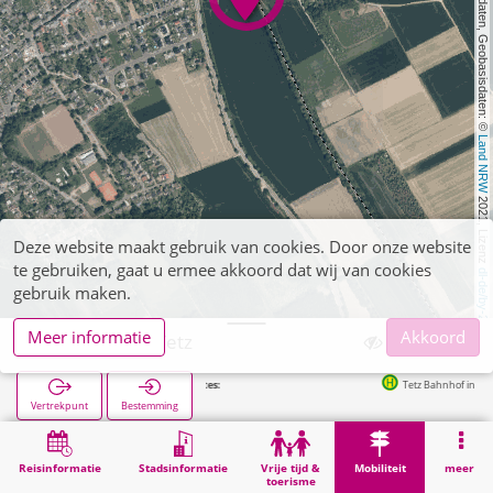
, Kartendaten, Geobasisdaten: © 
Land NRW
 2021, Lizenz 
Deze website maakt gebruik van cookies. Door onze website
te gebruiken, gaat u ermee akkoord dat wij van cookies
dl-de/by-2-0
gebruik maken.
Meer informatie
Akkoord
Linnich, P+R Tetz
Tetz Bahnhof in 3m
Vertrekpunt
Bestemming
Start
Mobiliteit
P+R
Linnich, P+R Tetz
Reisinformatie
Stadsinformatie
Vrije tijd &
Mobiliteit
meer
toerisme