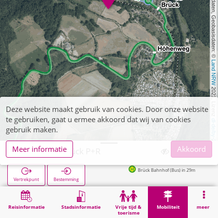
, Kartendaten, Geobasisdaten: © 
Land NRW
 2021, Lizenz 
Deze website maakt gebruik van cookies. Door onze website
te gebruiken, gaat u ermee akkoord dat wij van cookies
dl-de/by-2-0
gebruik maken.
Meer informatie
Akkoord
Nideggen, Brück P+R
Brück Bahnhof (Bus) in 29m
Vertrekpunt
Bestemming
Start
Mobiliteit
P+R
Nideggen, Brück P+R
Reisinformatie
Stadsinformatie
Vrije tijd &
Mobiliteit
meer
toerisme