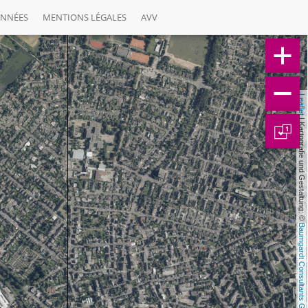
ONNÉES
MENTIONS LÉGALES
AVV
Leaflet
 | Kartografie und Gestaltung: © 
1
Baumgardt Consultants GbR