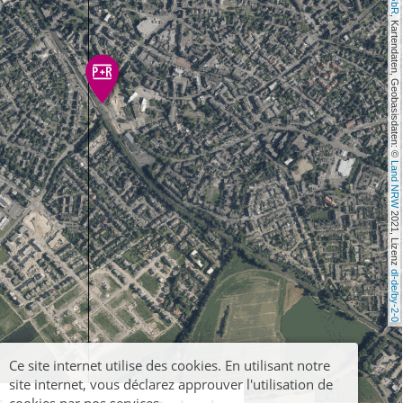
, Kartendaten, Geobasisdaten: © 
Land NRW
 2021, Lizenz 
dl-de/by-2-0
Ce site internet utilise des cookies. En utilisant notre
site internet, vous déclarez approuver l'utilisation de