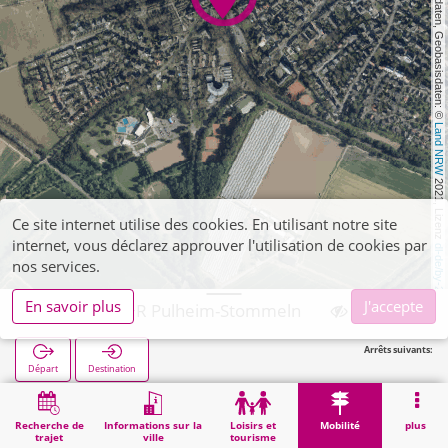
, Kartendaten, Geobasisdaten: © 
Land NRW
 2021, Lizenz 
Ce site internet utilise des cookies. En utilisant notre site
internet, vous déclarez approuver l'utilisation de cookies par
dl-de/by-2-0
nos services.
En savoir plus
J'accepte
Pulheim, P+R Pulheim-Stommeln
Arrêts suivants:
Départ
Destination
Démarrage
Mobilité
P+R
Pulheim, P+R Pulheim-Stommeln
Recherche de
Informations sur la
Loisirs et
Mobilité
plus
trajet
ville
tourisme