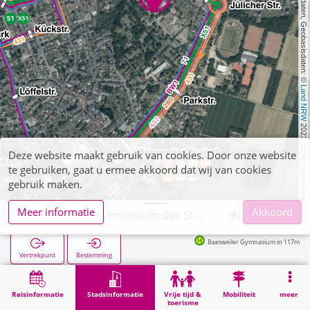
, Kartendaten, Geobasisdaten: © 
Land NRW
 2021, Lizenz 
Deze website maakt gebruik van cookies. Door onze website
te gebruiken, gaat u ermee akkoord dat wij van cookies
dl-de/by-2-0
gebruik maken.
Meer informatie
Akkoord
Baesweiler, Gymnasium der Stadt Baesweiler
Baesweiler Gymnasium in 117m
Vertrekpunt
Bestemming
Start
Stadsinformatie
Opleiding
Baesweiler, Gymnasium der Stadt Baesweiler
Reisinformatie
Stadsinformatie
Vrije tijd &
Mobiliteit
meer
toerisme