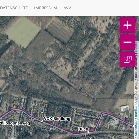
DATENSCHUTZ
IMPRESSUM
AVV
Leaflet
 | Kartografie und Gestaltung: © 
1
Baumgardt Consultants GbR