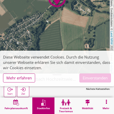
, Kartendaten, Geobasisdaten: © 
Land NRW
 2021, Lizenz 
Diese Webseite verwendet Cookies. Durch die Nutzung
unserer Webseite erklären Sie sich damit einverstanden, dass
dl-de/by-2-0
wir Cookies einsetzen.
Mehr erfahren
Einverstanden
Aachen, Horbach Hochzeitswiese
Nächste Haltestellen:
Start
Ziel
Start
Stadtinfos
Religion
Aachen, Horbach Hochzeitswiese
Fahrplanauskunft
Stadtinfos
Freizeit &
Mobilität
Mehr
Tourismus