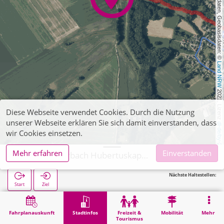
, Kartendaten, Geobasisdaten: © 
Land NRW
 2021, Lizenz 
Diese Webseite verwendet Cookies. Durch die Nutzung
unserer Webseite erklären Sie sich damit einverstanden, dass
dl-de/by-2-0
wir Cookies einsetzen.
Mehr erfahren
Einverstanden
Aachen, Horbach Hubertuskapelle
Nächste Haltestellen:
Start
Ziel
Start
Stadtinfos
Religion
Aachen, Horbach Hubertuskapelle
Fahrplanauskunft
Stadtinfos
Freizeit &
Mobilität
Mehr
Tourismus