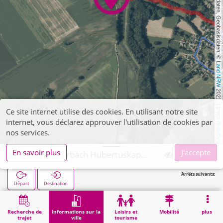
, Kartendaten, Geobasisdaten: © 
Land NRW
 2021, Lizenz 
Ce site internet utilise des cookies. En utilisant notre site
internet, vous déclarez approuver l'utilisation de cookies par
dl-de/by-2-0
nos services.
En savoir plus
J'accepte
Aachen, Horbach Hubertuskapelle
Arrêts suivants:
Départ
Destination
Démarrage
Informations sur la ville
Religion
Aachen, Horbach Hubertuskapelle
Recherche de
Informations sur la
Loisirs et
Mobilité
plus
trajet
ville
tourisme