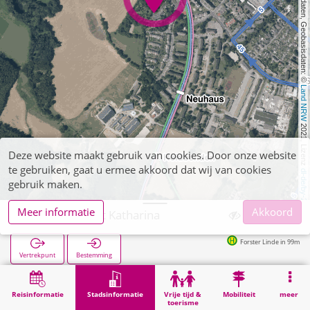
, Kartendaten, Geobasisdaten: © 
Land NRW
 2021, Lizenz 
Deze website maakt gebruik van cookies. Door onze website
te gebruiken, gaat u ermee akkoord dat wij van cookies
dl-de/by-2-0
gebruik maken.
Meer informatie
Akkoord
Aachen, Sankt Katharina
Forster Linde in 99m
Vertrekpunt
Bestemming
Start
Stadsinformatie
Religie
Aachen, Sankt Katharina
Reisinformatie
Stadsinformatie
Vrije tijd &
Mobiliteit
meer
toerisme