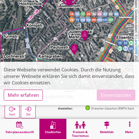
, Kartendaten, Geobasisdaten: © 
Land NRW
 2021, Lizenz 
Diese Webseite verwendet Cookies. Durch die Nutzung
unserer Webseite erklären Sie sich damit einverstanden, dass
dl-de/by-2-0
wir Cookies einsetzen.
Mehr erfahren
Einverstanden
Aachen, Theresienkirche
Nächste Haltestellen:
Driescher Gässchen (RWTH Aachen) in 148m
Start
Ziel
Start
Stadtinfos
Religion
Aachen, Theresienkirche
Fahrplanauskunft
Stadtinfos
Freizeit &
Mobilität
Mehr
Tourismus