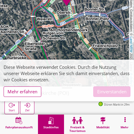
, Kartendaten, Geobasisdaten: © 
Land NRW
 2021, Lizenz 
Diese Webseite verwendet Cookies. Durch die Nutzung
unserer Webseite erklären Sie sich damit einverstanden, dass
dl-de/by-2-0
wir Cookies einsetzen.
Mehr erfahren
Einverstanden
Düren, Annakirche (POI)
Düren Markt in 29m
Start
Ziel
Start
Stadtinfos
Religion
Düren, Annakirche (POI)
Fahrplanauskunft
Stadtinfos
Freizeit &
Mobilität
Mehr
Tourismus