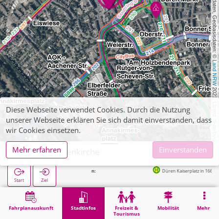
, Kartendaten, Geobasisdaten: © 
Land NRW
 2021, Lizenz 
Diese Webseite verwendet Cookies. Durch die Nutzung
unserer Webseite erklären Sie sich damit einverstanden, dass
dl-de/by-2-0
wir Cookies einsetzen.
Mehr erfahren
Einverstanden
Düren, Marienkirche
Düren Kaiserplatz in 166m
Start
Ziel
Start
Stadtinfos
Religion
Düren, Marienkirche
Fahrplanauskunft
Stadtinfos
Freizeit &
Mobilität
Mehr
Tourismus