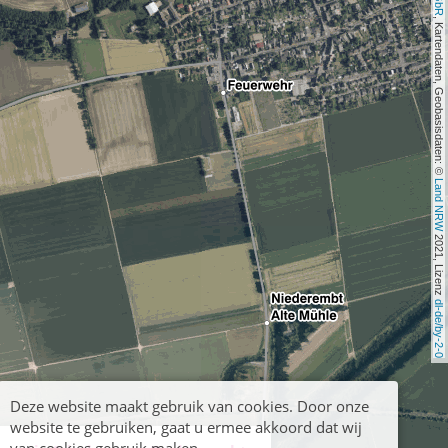
, Kartendaten, Geobasisdaten: © 
Land NRW
 2021, Lizenz 
dl-de/by-2-0
Deze website maakt gebruik van cookies. Door onze
website te gebruiken, gaat u ermee akkoord dat wij