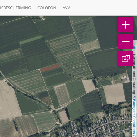
NSBESCHERMING
COLOFON
AVV
Leaflet
 | Kartografie und Gestaltung: © 
1
Baumgardt Consultants GbR