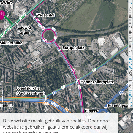
, Kartendaten, Geobasisdaten: © 
Land NRW
 2021, Lizenz 
dl-de/by-2-0
Deze website maakt gebruik van cookies. Door onze
website te gebruiken, gaat u ermee akkoord dat wij