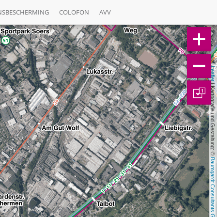
NSBESCHERMING
COLOFON
AVV
Leaflet
 | Kartografie und Gestaltung: © 
1
Baumgardt Consultants GbR