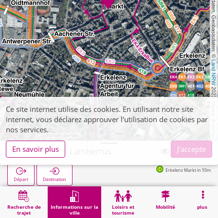
, Kartendaten, Geobasisdaten: © 
Land NRW
 2021, Lizenz 
Ce site internet utilise des cookies. En utilisant notre site
internet, vous déclarez approuver l'utilisation de cookies par
dl-de/by-2-0
nos services.
En savoir plus
J'accepte
Erkelenz, St. Lambertus
Erkelenz Markt in 93m
Départ
Destination
Démarrage
Informations sur la ville
Religion
Erkelenz, St. Lambertus
Recherche de
Informations sur la
Loisirs et
Mobilité
plus
trajet
ville
tourisme