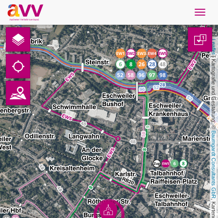
Navig
öffne
Deutsch
1
Leaflet
Downloads
 | Kartografie und Gestaltung: © 
Kontakt
Datenschutz
Baumgardt Consultants GbR
Impressum
AVV