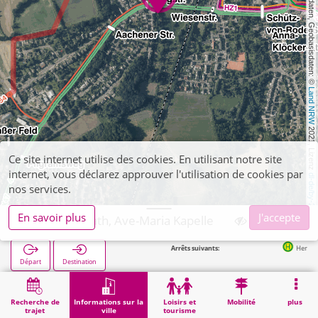
, Kartendaten, Geobasisdaten: © 
Land NRW
 2021, Lizenz 
Ce site internet utilise des cookies. En utilisant notre site
internet, vous déclarez approuver l'utilisation de cookies par
dl-de/by-2-0
nos services.
En savoir plus
J'accepte
Herzogenrath, Ave-Maria Kapelle
Arrêts suivants:
Herzogenrath Burgstraße in
Départ
Destination
Démarrage
Informations sur la ville
Religion
Herzogenrath, Ave-Maria Kapelle
Recherche de
Informations sur la
Loisirs et
Mobilité
plus
trajet
ville
tourisme