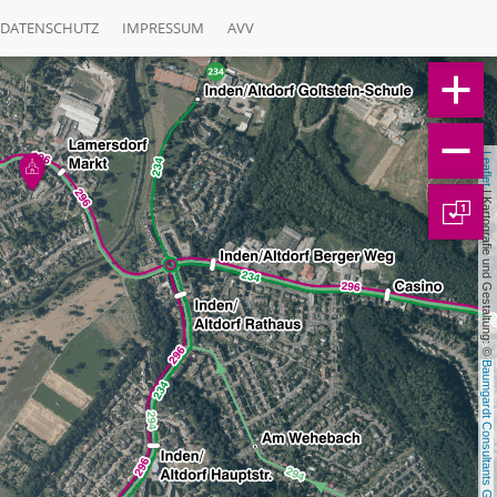
DATENSCHUTZ
IMPRESSUM
AVV
Leaflet
 | Kartografie und Gestaltung: © 
1
Baumgardt Consultants GbR