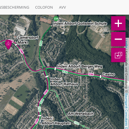
NSBESCHERMING
COLOFON
AVV
Leaflet
 | Kartografie und Gestaltung: © 
1
Baumgardt Consultants GbR