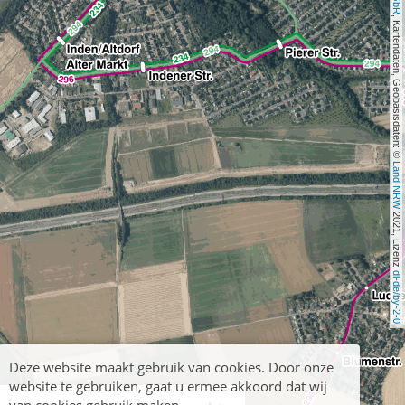
, Kartendaten, Geobasisdaten: © 
Land NRW
 2021, Lizenz 
dl-de/by-2-0
Deze website maakt gebruik van cookies. Door onze
website te gebruiken, gaat u ermee akkoord dat wij