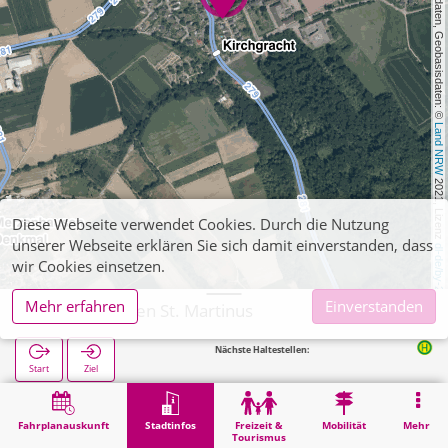
, Kartendaten, Geobasisdaten: © 
Land NRW
 2021, Lizenz 
Diese Webseite verwendet Cookies. Durch die Nutzung
unserer Webseite erklären Sie sich damit einverstanden, dass
dl-de/by-2-0
wir Cookies einsetzen.
Mehr erfahren
Einverstanden
Jülich, Barmen St. Martinus
Nächste Haltestellen:
Barmen Kirchgracht i
Start
Ziel
Start
Stadtinfos
Religion
Jülich, Barmen St. Martinus
Fahrplanauskunft
Stadtinfos
Freizeit &
Mobilität
Mehr
Tourismus