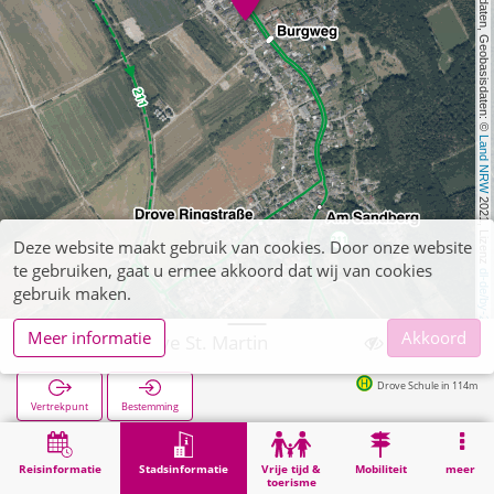
, Kartendaten, Geobasisdaten: © 
Land NRW
 2021, Lizenz 
Deze website maakt gebruik van cookies. Door onze website
te gebruiken, gaat u ermee akkoord dat wij van cookies
dl-de/by-2-0
gebruik maken.
Meer informatie
Akkoord
Kreuzau, Drove St. Martin
Drove Schule in 114m
Vertrekpunt
Bestemming
Start
Stadsinformatie
Religie
Kreuzau, Drove St. Martin
Reisinformatie
Stadsinformatie
Vrije tijd &
Mobiliteit
meer
toerisme