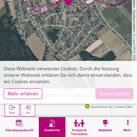
, Kartendaten, Geobasisdaten: © 
Land NRW
 2021, Lizenz 
Diese Webseite verwendet Cookies. Durch die Nutzung
unserer Webseite erklären Sie sich damit einverstanden, dass
dl-de/by-2-0
wir Cookies einsetzen.
Mehr erfahren
Einverstanden
Kreuzau, Stockheim St. Andreas
Stockheim An der Tränke in 68m
Start
Ziel
Start
Stadtinfos
Religion
Kreuzau, Stockheim St. Andreas
Fahrplanauskunft
Stadtinfos
Freizeit &
Mobilität
Mehr
Tourismus