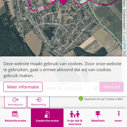
, Kartendaten, Geobasisdaten: © 
Land NRW
 2021, Lizenz 
Deze website maakt gebruik van cookies. Door onze website
te gebruiken, gaat u ermee akkoord dat wij van cookies
dl-de/by-2-0
gebruik maken.
Meer informatie
Akkoord
Kreuzau, Stockheim St. Andreas
Stockheim An der Tränke in 68m
Vertrekpunt
Bestemming
Start
Stadsinformatie
Religie
Kreuzau, Stockheim St. Andreas
Reisinformatie
Stadsinformatie
Vrije tijd &
Mobiliteit
meer
toerisme