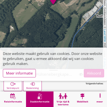
, Kartendaten, Geobasisdaten: © 
Land NRW
 2021, Lizenz 
Deze website maakt gebruik van cookies. Door onze website
te gebruiken, gaat u ermee akkoord dat wij van cookies
dl-de/by-2-0
gebruik maken.
Meer informatie
Akkoord
Langerwehe, Hülsenebergkapelle
Volgende haltes:
Vertrekpunt
Bestemming
Start
Stadsinformatie
Religie
Langerwehe, Hülsenebergkapelle
Reisinformatie
Stadsinformatie
Vrije tijd &
Mobiliteit
meer
toerisme